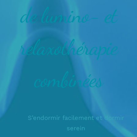
de lumino- et
relaxothérapie
combinées
S’endormir facilement et dormir
serein