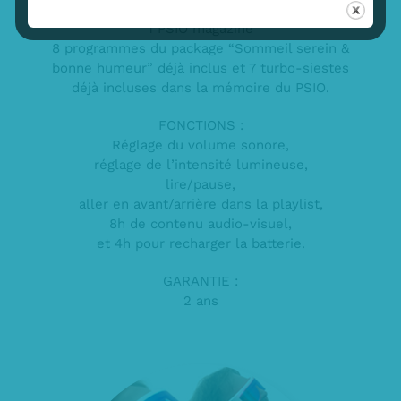
1 manuel Quick Start.
1 PSIO magazine
8 programmes du package “Sommeil serein &
bonne humeur” déjà inclus et 7 turbo-siestes
déjà incluses dans la mémoire du PSIO.
FONCTIONS :
Réglage du volume sonore,
réglage de l’intensité lumineuse,
lire/pause,
aller en avant/arrière dans la playlist,
8h de contenu audio-visuel,
et 4h pour recharger la batterie.
GARANTIE :
2 ans