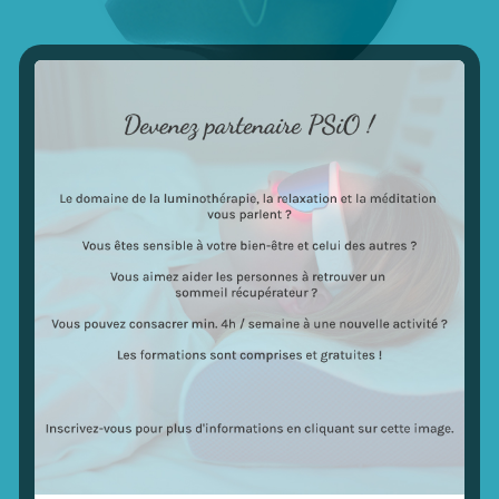
Pack PSiO Custom
N’oubliez pas de demander votre code promo /
code d’accès en cliquant
ICI
, vous le recevrez
dans votre boîte mail.
1 paire de lunettes PSIO avec revêtement doux.
1 trousse de voyage offerte
1 licence ambassadeur PSiO offerte
1 paire d’oreillettes mono de qualité.
(prise stéréo sur branche droite pour casque
stéréo)
1 câble USB
1 adaptateur secteur USB 100-240V
1 descriptif du contenu (menu)