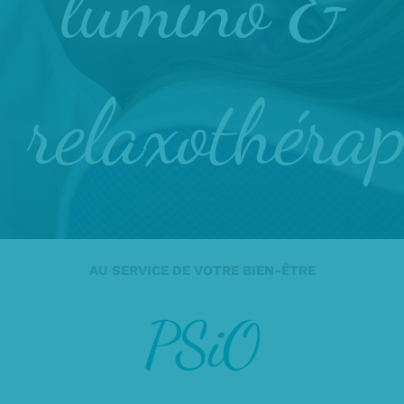
lumino &
relaxothérap
AU SERVICE DE VOTRE BIEN-ÊTRE
PSiO