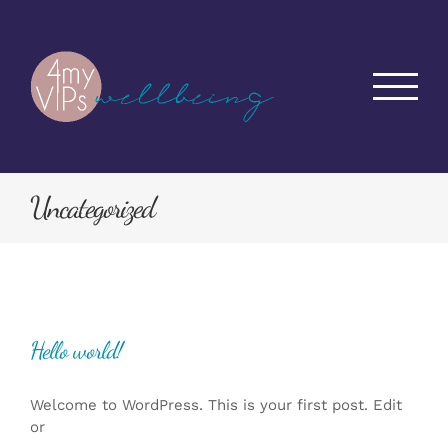
Passer
au
contenu
Uncategorized
Hello world!
Welcome to WordPress. This is your first post. Edit
or